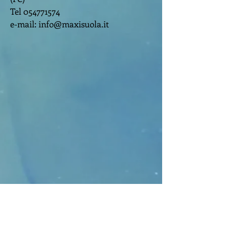
Tel
054771574
e-mail:
info@maxisuola.it