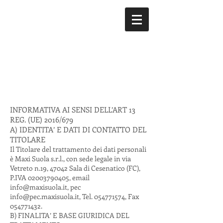
INFORMATIVA AI SENSI DELL’ART 13
REG. (UE) 2016/679
A) IDENTITA’ E DATI DI CONTATTO DEL
TITOLARE
Il Titolare del trattamento dei dati personali
è Maxi Suola s.r.l., con sede legale in via
Vetreto n.19, 47042 Sala di Cesenatico (FC),
P.IVA
02003790405
, email
info@maxisuola.it
, pec
info@pec.maxisuola.it
, Tel.
054771574
, Fax
054771432
.
B) FINALITA’ E BASE GIURIDICA DEL