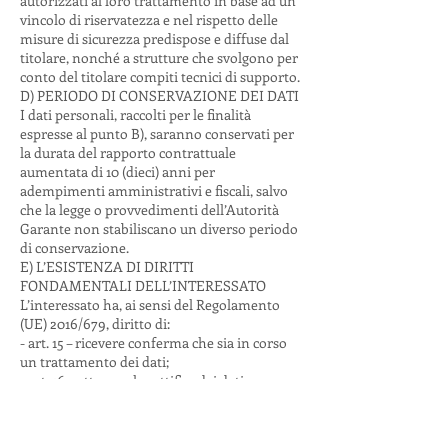
autorizzati al loro trattamento in base ad un
vincolo di riservatezza e nel rispetto delle
misure di sicurezza predispose e diffuse dal
titolare, nonché a strutture che svolgono per
conto del titolare compiti tecnici di supporto.
D) PERIODO DI CONSERVAZIONE DEI DATI
I dati personali, raccolti per le finalità
espresse al punto B), saranno conservati per
la durata del rapporto contrattuale
aumentata di 10 (dieci) anni per
adempimenti amministrativi e fiscali, salvo
che la legge o provvedimenti dell’Autorità
Garante non stabiliscano un diverso periodo
di conservazione.
E) L’ESISTENZA DI DIRITTI
FONDAMENTALI DELL’INTERESSATO
L’interessato ha, ai sensi del Regolamento
(UE) 2016/679, diritto di:
- art. 15 – ricevere conferma che sia in corso
un trattamento dei dati;
- art. 16 – ottenere la rettifica dei dati;
- art. 17 – ottenere la cancellazione dei dati
personali;
- art. 18 – ottenere la limitazione del